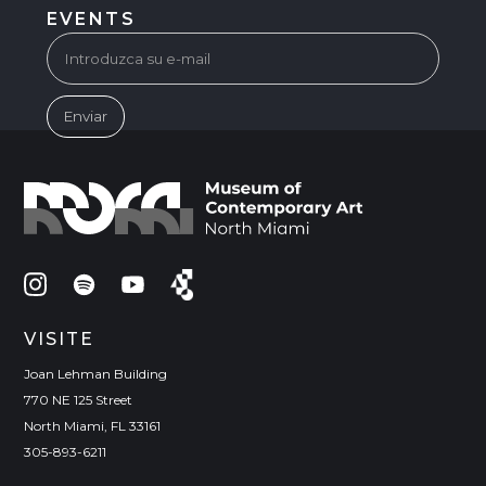
EVENTS
VISITE
Joan Lehman Building
770 NE 125 Street
North Miami, FL 33161
305-893-6211