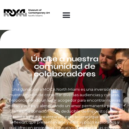
Únase a nuestra
comunidad de
colaboradores
Una donación a MOCA North Miami es una inversión en
nuestra misión de conectar diversas audiencias y culturas,
proporcionando un lugar acogedor para encontrar nuevas
ideas y voces, y alimentando un amor permanente por las
artes. Su donación 100% deducible de impuestos nos
permite seguir presentando exposiciones que invitan a la
reflexión, que presentan arte y artistas poco explorados y
que ofrecen programas educativos para todas las edades.