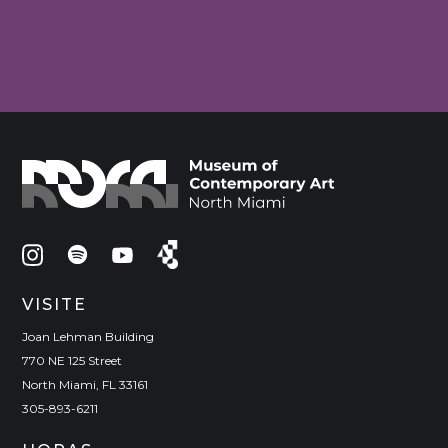
EVENTS
VISITE
Joan Lehman Building
770 NE 125 Street
North Miami, FL 33161
305-893-6211